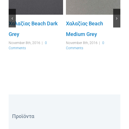
pe
Χαλαζίας Beach Dark
Χαλαζίας Beach
Grey
Medium Grey
Χα
November 8th, 2016
|
0
November 8th, 2016
|
0
Cu
Comments
Comments
Nov
Co
Προϊόντα