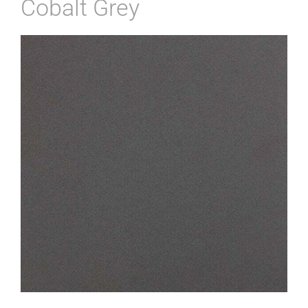
Cobalt Grey
View
Larger
Image