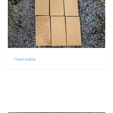
Πυρότουβλα
Πυρότουβλα