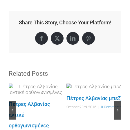
Share This Story, Choose Your Platform!
Facebook
X
LinkedIn
Pinterest
Related Posts
Πέτρες Αλβανίας μπεζ
Πέτρες Αλβανίας
October 23rd, 2016
|
0 Comments
αντικέ
nts
ορθογωνισμένες