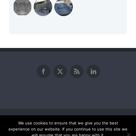
© Copyright
| All Rights Reserved | Powered by
kithera.gr
We use cookies to ensure that we give you the best
27360 33069
Επικοινωνία
experience on our website. If you continue to use this site we
will assume that you are happy with it.
Καρβουνάδες, Κύθηρα, Τ.Κ. 80100