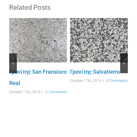
Related Posts
Γρανίτης San Fransisco
Γρανίτης Salvatierra
October 17th, 2016
|
0 Comments
Real
Γρ
nts
October 17th, 2016
|
0 Comments
Eu
Oct