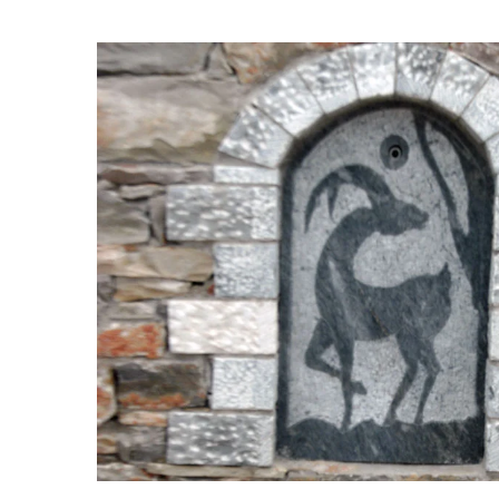
View
Larger
Image